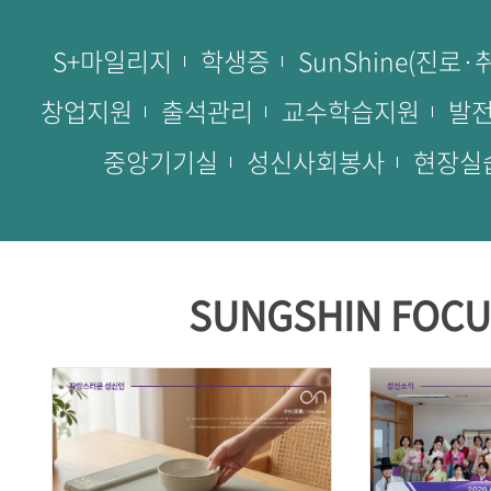
S+마일리지
학생증
SunShine(진로·
창업지원
출석관리
교수학습지원
발
중앙기기실
성신사회봉사
현장실
SUNGSHIN FOCU