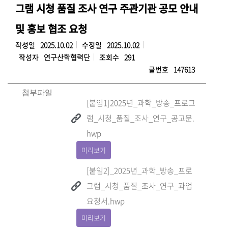
그램 시청 품질 조사 연구 주관기관 공모 안내
및 홍보 협조 요청
작성일
2025.10.02
수정일
2025.10.02
작성자
연구산학협력단
조회수
291
글번호
147613
첨부파일
[붙임1]2025년_과학_방송_프로그
램_시청_품질_조사_연구_공고문.
hwp
미리보기
[붙임2]_2025년_과학_방송_프로
그램_시청_품질_조사_연구_과업
요청서.hwp
미리보기