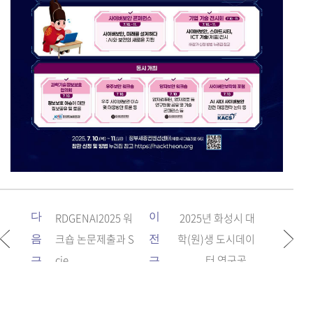
다
RDGENAI2025 워
이
2025년 화성시 대
크숍 논문제출과 S
학(원)생 도시데이
음
전
cie...
터 연구공...
글
글