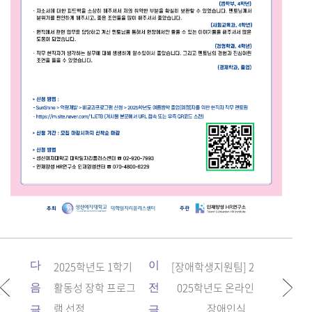
다
2025학년도 1학기
이
[장애학생지원팀] 2
활동성 장학 프로그
025학년도 온라인
음
전
램 선정...
장애인식...
글
글