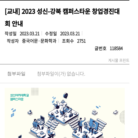
[교내] 2023 성신-강북 캠퍼스타운 창업경진대
회 안내
작성일
2023.03.21
수정일
2023.03.21
작성자
중국어문·문화학과
조회수
2751
글번호
118584
게시물 프린트
첨부파일이(가) 없습니다.
첨부파일