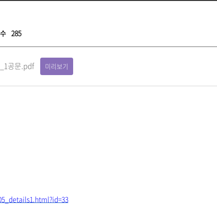
수
285
1공문.pdf
미리보기
05_
details1.html?id=33