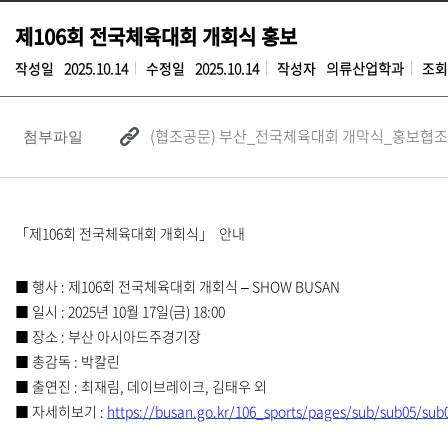
제106회 전국체육대회 개회식 홍보
작성일
2025.10.14
수정일
2025.10.14
작성자
의류산업학과
조회
(협조공문) 부산_전국체육대회 개막식_홍보협조_
첨부파일
「
제
106
회 전국체육대회 개회식
」
안내
■
행사
:
제
106
회 전국체육대회 개회식
–
SHOW BUSAN
■
일시
: 2025
년
10
월
17
일
(
금
) 18:00
■
장소
:
부산 아시아드주경기장
■
총감독
:
박칼린
■
출연진
:
최재림
,
데이브레이크
,
김태우 외
■
자세히보기
:
https://busan.go.kr/106_
sports/pages/sub/sub05/sub