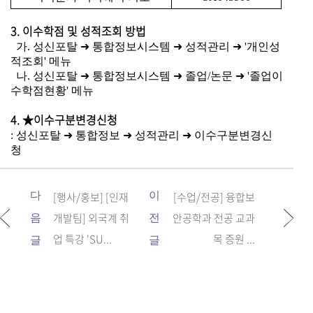
3. 이수학점 및 성적조회 방법
가. 성신포탈 ➜ 통합정보시스템 ➜ 성적관리 ➜ '개인성
적조회' 메뉴
나. 성
신포탈 ➜ 통합정보시스템 ➜ 졸업/논문 ➜ '졸업이
수학점현황' 메뉴
4. ★이수구분변경신청
: 성신포탈
➜
통합정보
➜
성적관리
➜
이수구분변경신
청
다
[행사/홍보] [인재
이
[수업/전공] 융합보
개발팀] 외국계 취
안공학과 전공 교과
음
전
업 특강 'SU...
목 증원 ...
글
글