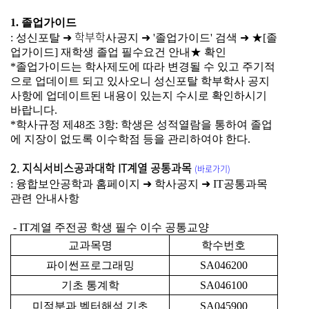
1. 졸업가이드
학부학
: 성신포탈
➜
사공지
➜
'졸업가이드' 검색
➜
★[졸
업가이드] 재학생 졸업 필수요건 안내★ 확인
*졸업가이드는 학사제도에 따라 변경될 수 있고 주기적
으로 업데이트 되고 있사오니 성신포탈 학부학사 공지
사항에 업데이트된 내용이 있는지 수시로 확인하시기
바랍니다.
*학사규정 제48조 3항: 학생은 성적열람을 통하여 졸업
에 지장이 없도록 이수학점 등을 관리하여야 한다.
2. 지식서비스공과대학 IT계열 공통과목
(바로가기)
: 융합보안공학과 홈페이지
➜
학사공지
➜
IT공통과목
관련 안내사항
- IT계열 주전공 학생 필수 이수 공통교양
교과목명
학수번호
파이썬프로그래밍
SA046200
기초 통계학
SA046100
미적분과
벡터해석 기초
SA045900