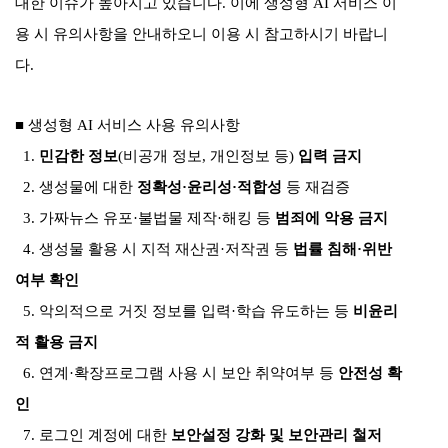
대한 이슈가 높아지고 있습니다
.
이에 생성형
AI
서비스 이
용 시 유의사항을 안내하오니 이용 시 참고하시기 바랍니
다
.
■
생성형
AI
서비스 사용 유의사항
1.
민감한 정보
(
비공개 정보
,
개인정보 등
)
입력 금지
2.
생성물에 대한
정확성
·
윤리성
·
적합성
등 재검증
3.
가짜뉴스 유포
·
불법물 제작
·
해킹 등
범죄에 악용 금지
4.
생성물 활용 시 지적 재산권
·
저작권 등
법률 침해
·
위반
여부 확인
5.
악의적으로 거짓 정보를 입력
·
학습 유도하는 등
비윤리
적 활용 금지
6.
연계
·
확장프로그램 사용 시 보안 취약여부 등
안전성 확
인
7.
로그인 계정에 대한
보안설정 강화 및 보안관리 철저