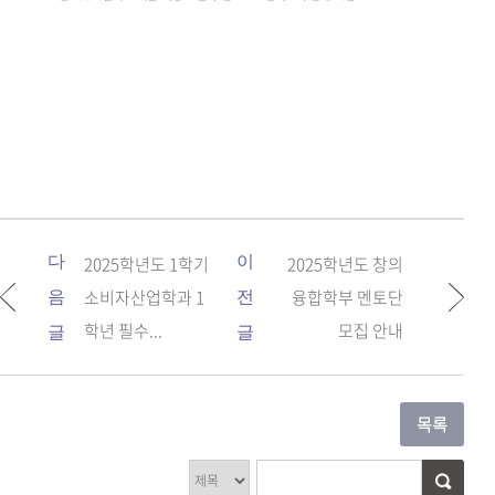
다
2025학년도 1학기
이
2025학년도 창의
소비자산업학과 1
융합학부 멘토단
음
전
학년 필수...
모집 안내
글
글