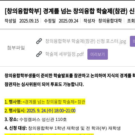
[창의융합학부] 경계를 넘는 창의융합 학술제(참관) 
작성일
2025.09.15
수정일
2025.09.24
작성자
창의융합대학
조회
창의융합학부 학술제(참관) 신청 포스터.jpg
첨부파일
학술제 세부일정.pdf
미리보기
창의융합학부생들이 준비한 학술발표를 참관하고 논의하며 지식의 경계를 확
참관자는 심사위원이 되어 투표도 가능합니다.
1. 행사명:
<경계를 넘는 창의융합 학술제> 참관
2. 행사일시:
2025. 9. 24.(수) 18:00~21:00
3. 장소:
수정캠퍼스 성신관 110호
4. 신청 대상:
창의융합학부 1학년 재학생 및 전 학과(부) 재학생