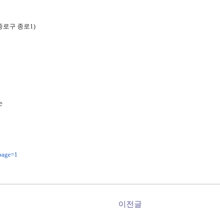
 종로구 종로1)
는
page=1
이전글