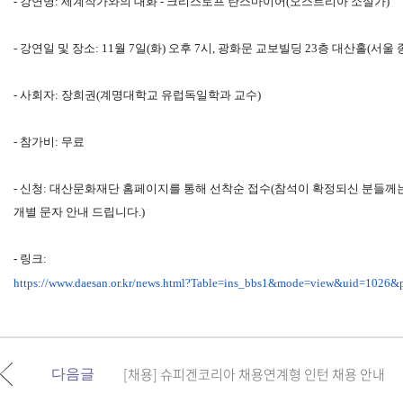
- 강연명: 세계작가와의 대화 - 크리스토프 란스마이어(오스트리아 소설가)
- 강연일 및 장소: 11월 7일(화) 오후 7시, 광화문 교보빌딩 23층 대산홀(서울
- 사회자: 장희권(계명대학교 유럽독일학과 교수)
- 참가비: 무료
- 신청: 대산문화재단 홈페이지를 통해 선착순 접수(참석이 확정되신 분들께
개별 문자 안내 드립니다.)
- 링크:
https://www.daesan.or.kr/news.
html?Table=ins_bbs1&mode=view&
uid=1026&
[채용] 슈피겐코리아 채용연계형 인턴 채용 안내
다음글