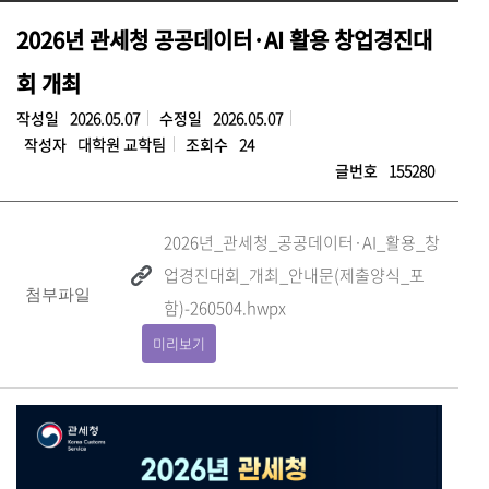
2026년 관세청 공공데이터·AI 활용 창업경진대
회 개최
작성일
2026.05.07
수정일
2026.05.07
작성자
대학원 교학팀
조회수
24
글번호
155280
2026년_관세청_공공데이터·AI_활용_창
업경진대회_개최_안내문(제출양식_포
첨부파일
함)-260504.hwpx
미리보기