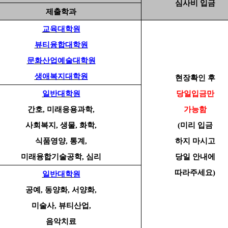
심사비 입금
제출학과
교육대학원
뷰티융합대학원
문화산업예술대학원
생애복지대학원
현장확인 후
일반대학원
당일입금만
간호
,
미래응용과학
,
가능함
사회복지
,
생물
,
화학
,
(
미리 입금
식품영양
,
통계
,
하지 마시고
미래융합기술공학
,
심리
당일 안내에
따라주세요
)
일반대학원
공예
,
동양화
,
서양화
,
미술사
,
뷰티산업
,
음악치료