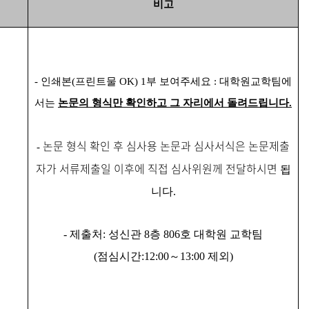
비고
- 인쇄본
(
프린트물
OK) 1
부 보여주세요
:
대학원교학팀에
서는
논문의 형식만 확인하고 그 자리에서 돌려드립니다
.
논
문 형식 확인 후 심사용
논
문과 심사서식은 논문
제출
-
자가 서류제출일 이후
에 직접 심사위원께 전달
하
시면
됩
니다
.
- 제출처
:
성신관
8
층
806
호
대학원 교학팀
(
점심시간
:12:00
～
13:00
제외
)