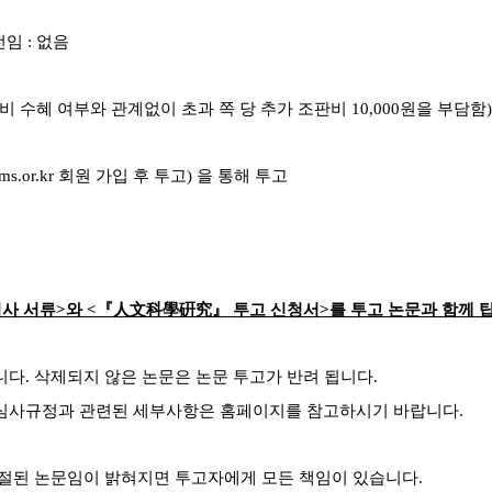
전임
:
없음
비 수혜 여부와 관계없이 초과 쪽 당 추가 조판비
10,000
원을 부담함
)
ams.or.kr
회원 가입 후 투고
)
을 통해 투고
검사 서류
>
와
<
『
人文科學硏究
』
투고 신청서
>
를 투고 논문과 함께 
니다
.
삭제되지 않은 논문은 논문 투고가 반려 됩니다
.
심사규정과 관련된 세부사항은 홈페이지를 참고하시기 바랍니다
.
절된 논문임이 밝혀지면 투고자에게 모든 책임이 있습니다
.