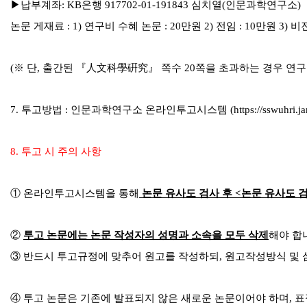
▶
납부계좌
: KB
은행
917702-01-191843
심치열
(
인문과학연구소
)
논문 게재료
: 1)
연구비 수혜 논문
: 20
만원
2)
전임
: 10
만원
3)
비
(
※
단
,
출간된
『
人文科學硏究
』
쪽수
20
쪽을 초과하는 경우 연구
7.
투고방법
:
인문과학연구소 온라인투고시스템
(https://sswuhri.j
8.
투고 시 주의 사항
①
온라인투고시스템을 통해
논문 유사도 검사 후
<
논문 유사도 
②
투고 논문에는 논문 작성자의 성명과 소속을 모두 삭제
해야 합
③
반드시 투고규정에 맞추어 원고를 작성하되
,
원고작성방식 및 
④
투고 논문은 기존에 발표되지 않은 새로운 논문이어야 하며
,
표