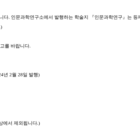
합니다
.
인문과학연구소에서 발행하는 학술지
『
인문과학연구
』
는 등
.)
투고를 바랍니다
.
24
년
2
월
28
일 발행
)
상에서 제외됩니다
.)