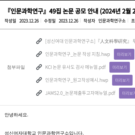
『인문과학연구』49집 논문 공모 안내 (2024년 2월 2
작성일
2023.12.26
수정일
2023.12.26
작성자
인문과학연구소
조
[성신여대 인문과학연구소]『人文科學硏究』 투
인문과학연구_논문 작성 지침.hwp
미리보기
KCI 논문 유사도 검사 메뉴얼.pdf
미리보기
첨부파일
인문과학연구_원고작성예시.hwp
미리보기
JAMS2.0_논문제출투고자매뉴얼.pdf
미리보
안녕하세요
.
성신여자대학교 인문과학연구소입니다
.