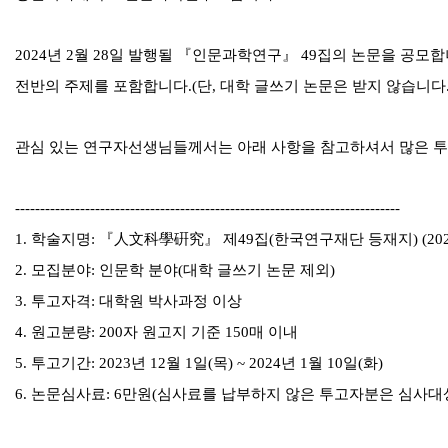
2024
년
2
월
28
일 발행될
『
인문과학연구
』
49
집의 논문을 공모
전반의 주제를 포함합니다
.(
단
,
대학 글쓰기 논문은 받지 않습니다
관심 있는 연구자선생님들께서는 아래 사항을 참고하셔서 많은 
-----------------------------------------------------------------------------
1.
학술지명
:
『
人文科學硏究
』
제
49
집
(
한국연구재단 등재지
) (20
2.
모집분야
:
인문학 분야
(
대학 글쓰기 논문 제외
)
3.
투고자격
:
대학원 박사과정 이상
4.
원고분량
: 200
자 원고지 기준
150
매 이내
5.
투고기간
: 2023
년
12
월
1
일
(
목
) ~ 2024
년
1
월
10
일
(
화
)
6.
논문심사료
: 6
만원
(
심사료를 납부하지 않은 투고자분은 심사대