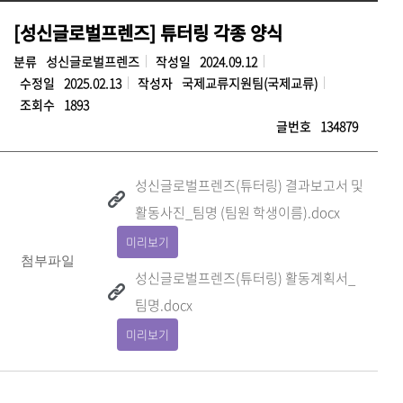
[성신글로벌프렌즈] 튜터링 각종 양식
분류
성신글로벌프렌즈
작성일
2024.09.12
수정일
2025.02.13
작성자
국제교류지원팀(국제교류)
조회수
1893
글번호
134879
성신글로벌프렌즈(튜터링) 결과보고서 및
활동사진_팀명 (팀원 학생이름).docx
미리보기
첨부파일
성신글로벌프렌즈(튜터링) 활동계획서_
팀명.docx
미리보기