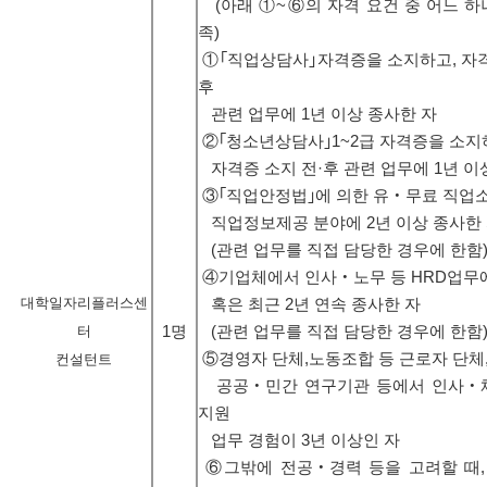
(아래 ①~⑥의 자격 요건 중 어느 하
족)
①｢직업상담사｣자격증을 소지하고, 자격
후
관련 업무에 1년 이상 종사한 자
②｢청소년상담사｣1~2급 자격증을 소지
자격증 소지 전·후 관련 업무에 1년 이
③｢직업안정법｣에 의한 유‧무료 직업소
직업정보제공 분야에 2년 이상 종사한
(관련 업무를 직접 담당한 경우에 한함
④기업체에서 인사‧노무 등 HRD업무에
대학일자리
플러스
센
혹은 최근 2년 연속 종사한 자
터
1명
(관련 업무를 직접 담당한 경우에 한함
⑤경영자 단체,노동조합 등 근로자 단체
컨설턴트
공공‧민간 연구기관 등에서 인사‧채
지원
업무 경험이 3년 이상인 자
⑥그밖에 전공‧경력 등을 고려할 때