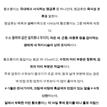
황조롱이는
국내에서 서식하는 맹금류
중 하나인데
,
맹금류란
육식성 조
류
를 말한다
.
맹금류는 매목과 올빼미목으로 나뉘는데 황조롱이는 그중 매목에 속한
다
.
들
쥐와 같은 설치류나 두더지
주로
,
작은 새
.
곤충
,
파충류 등을
잡아먹는
생태계 내 먹이사슬의 상위 포식자
이다.
황조롱이의 몸길이는 평균
30~33cm
이고
,
수컷의 머리 부분은 청회색
,
암
컷의 머리 부분은 적갈색
이다
.
주로 암컷이 수컷보다 몸크기가 조금 크며
,
등과 날개 부분에 있는 검은
색 반점 또한 암컷이 수컷보다 더 많이 흩어져 있다
.
4~5
월은 번식기이며
,
크림색 바탕에 흑갈색의 반점이 있는 알을
4~6
개
산란
하는데,
알에서 부화한 어린 황조롱이
는
약
30
일 후에 둥지를 떠나 홀로 자립
한