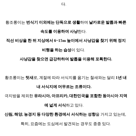
다
.
황조롱이는
번식기 이외에는 단독으로 생활
하며
날카로운 발톱과 빠른
속도를 이용하여 사냥
한다
.
직선 비상을 한 뒤 지상에서
6~15m
높이에서 사냥감을 찾기 위해 정지
비행을 하는 습성
이 있다
.
사
냥감을 찾으면 급강하하여 발톱을 이용해 포획
한다
.
황조롱이는
텃새
로
,
계절에 따라 서식지를 옮기는 철새와는 달리
1
년 내
내 서식지에 머무르는 조류이다.
극지방을 제외한
유라시아
,
아프리카
,
대한민국을 포함한 동아시아 지역
에 넓게 서식
하고 있다.
산림
,
해양
,
농경지 등 다양한 환경에서 서식하는 성향
을 가지고 있는데
,
특히, 요즘에는 도심에서 발견되는 경우도 종종 있다.