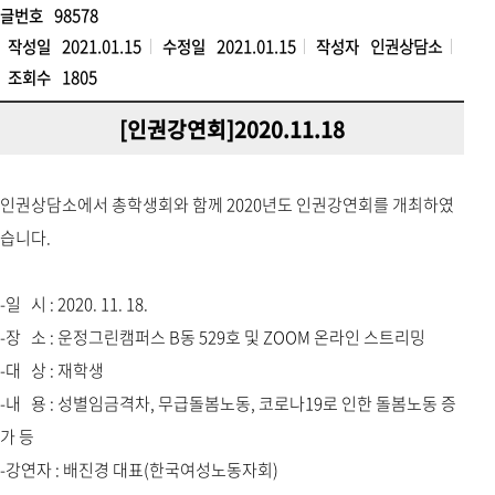
글번호
98578
작성일
2021.01.15
수정일
2021.01.15
작성자
인권상담소
조회수
1805
[인권강연회]2020.11.18
인권상담소에서 총학생회와 함께 2020년도 인권강연회를 개최하였
습니다.
-일 시 : 2020. 11. 18.
-장 소 : 운정그린캠퍼스 B동 529호 및 ZOOM 온라인 스트리밍
-대 상 : 재학생
-내 용 : 성별임금격차, 무급돌봄노동, 코로나19로 인한 돌봄노동 증
가 등
-강연자 : 배진경 대표(한국여성노동자회)