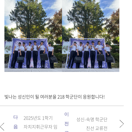
빛나는 성신인이 될 여러분을 218 학군단이 응원합니다!
이
다
2025년도 1학기
성신-숙명 학군단
전
자치지휘근무자 임
음
친선 교류전