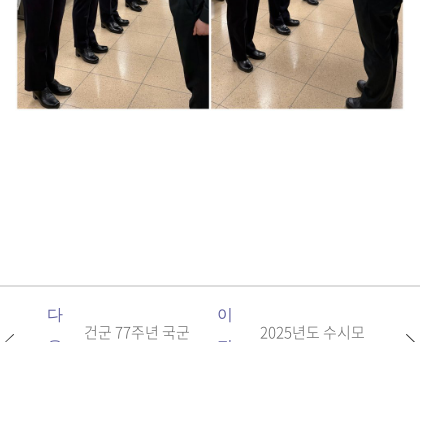
다
이
건군 77주년 국군
2025년도 수시모
음
전
의 날 행사 안내
집_안내도우미
글
글