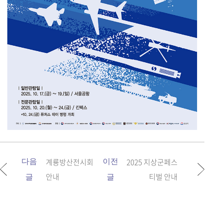
계룡방산전시회
2025 지상군페스
다음
이전
안내
티벌 안내
글
글