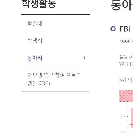
동아
학생활동
학술제
FBi
학생회
Food
활동내
동아리
YAFF
학부생 연구 참여 프로그
5기 회
램(UROP)