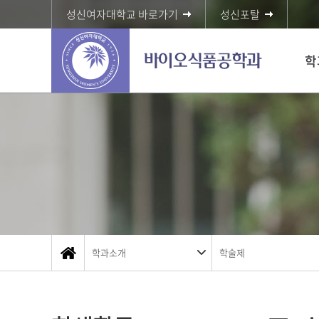
성신여자대학교 바로가기
성신포탈
학
학과소개
학술제