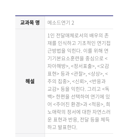
교과목 명
메소드연기 2
1인 전달매체로서의 배우의 존
재를 인식하고 기초적인 연기접
근방법을 익힌다. 이를 위해 연
기기본요소훈련을 중심으로 <
자아해방>, <정서표출>, <오감
표현> 등과 <관찰>, <상상>, <
해설
주의 집중>, <신뢰>, <반응과
교감> 등을 익힌다. 그리고 <독
백> 한편을 선택하여 연기에 있
어 <주어진 환경>과 <적응>, 희
노애락의 정서에 대한 자연스러
운 표현과 반응, 전달 등을 체득
하고 발표한다.