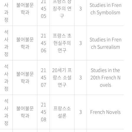
21
프랑스 상
사
불어불문
Studies in Fren
45
징주의 연
3
과
학과
ch Symbolism
05
구
정
석
21
프랑스 초
사
불어불문
Studies in Fren
45
현실주의
3
과
학과
ch Surrealism
06
연구
정
석
21
20세기 프
Studies in the
사
불어불문
45
랑스 소설
3
20th French N
과
학과
07
연구
ovels
정
석
21
사
불어불문
프랑스소
45
3
French Novels
과
학과
설론
08
정