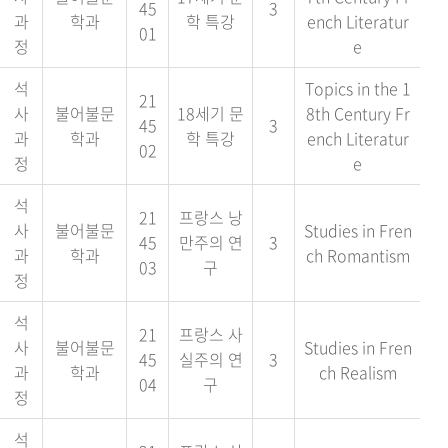
45
3
과
학과
학 특강
ench Literatur
01
정
e
석
Topics in the 1
21
사
불어불문
18세기 문
8th Century Fr
45
3
과
학과
학 특강
ench Literatur
02
정
e
석
21
프랑스 낭
사
불어불문
Studies in Fren
45
만주의 연
3
과
학과
ch Romantism
03
구
정
석
21
프랑스 사
사
불어불문
Studies in Fren
45
실주의 연
3
과
학과
ch Realism
04
구
정
석