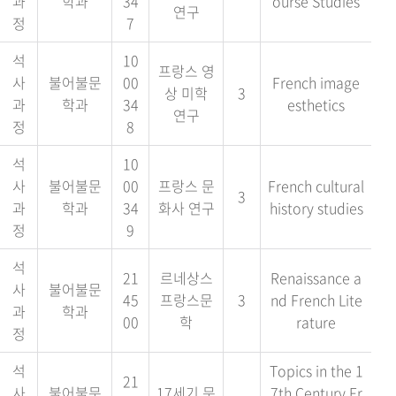
과
학과
34
ourse Studies
연구
정
7
석
10
프랑스 영
사
불어불문
00
French image
상 미학
3
과
학과
34
esthetics
연구
정
8
석
10
사
불어불문
00
프랑스 문
French cultural
3
과
학과
34
화사 연구
history studies
정
9
석
21
르네상스
Renaissance a
사
불어불문
45
프랑스문
3
nd French Lite
과
학과
00
학
rature
정
석
Topics in the 1
21
사
불어불문
17세기 문
7th Century Fr