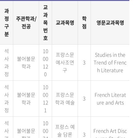
교
과
과
정
주관학과/
학
목
교과목명
영문교과목명
구
전공
점
번
분
호
석
10
프랑스문
Studies in the
사
불어불문
00
예사조연
3
Trend of Frenc
과
학과
12
구
h Literature
정
0
석
10
사
불어불문
00
프랑스문
French Literat
3
과
학과
12
학과 예술
ure and Arts
정
1
석
10
프랑스 예
사
불어불문
00
French Art Disc
술 담론
3