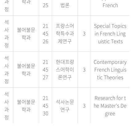
과
학과
25
법론
French
정
석
21
프랑스어
Special Topics
사
불어불문
45
학특수과
3
in French Ling
과
학과
26
제연구
uistic Texts
정
석
21
현대프랑
Contemporary
사
불어불문
45
스어학이
3
French Linguis
과
학과
27
론연구
tic Theories
정
석
21
Research for t
사
불어불문
석사논문
45
3
he Master's De
과
학과
연구
30
gree
정
석
21
프랑스어
Study in Franc
사
불어불문