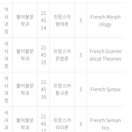
석
21
사
불어불문
프랑스어
French Morph
45
3
과
학과
형태론
ology
14
정
석
21
사
불어불문
프랑스어
French Gramm
45
3
과
학과
문법론
atical Theories
15
정
석
21
사
불어불문
프랑스어
45
3
French Syntax
과
학과
통사론
16
정
석
21
사
불어불문
프랑스어
French Seman
45
3
과
학과
의미론
tics
17