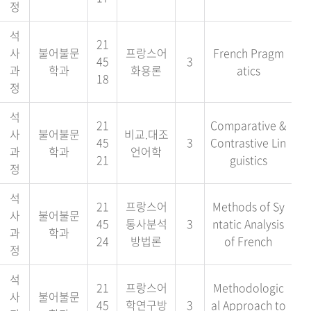
정
석
21
사
불어불문
프랑스어
French Pragm
45
3
과
학과
화용론
atics
18
정
석
21
Comparative &
사
불어불문
비교.대조
45
3
Contrastive Lin
과
학과
언어학
21
guistics
정
석
21
프랑스어
Methods of Sy
사
불어불문
45
통사분석
3
ntatic Analysis
과
학과
24
방법론
of French
정
석
21
프랑스어
Methodologic
사
불어불문
45
학연구방
3
al Approach to