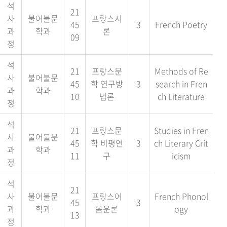
석
21
사
불어불문
프랑스시
45
3
French Poetry
과
학과
론
09
정
석
21
프랑스문
Methods of Re
사
불어불문
45
학 연구방
3
search in Fren
과
학과
10
법론
ch Literature
정
석
21
프랑스문
Studies in Fren
사
불어불문
45
학 비평연
3
ch Literary Crit
과
학과
11
구
icism
정
석
21
사
불어불문
프랑스어
French Phonol
45
3
과
학과
음운론
ogy
13
정