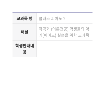
교과목 명
클래스 피아노 2
작곡과 (이론전공) 학생들의 악
해설
기(피아노) 실습을 위한 교과목
학생안내내
용