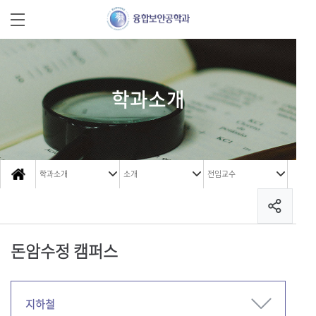
학과소개
학과소개
소개
전임교수
돈암수정 캠퍼스
지하철