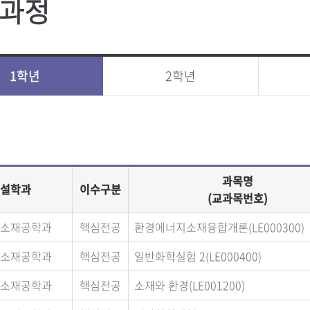
과정
1학년
2학년
과목명
설학과
이수구분
(교과목번호)
소재공학과
핵심전공
환경에너지소재융합개론(LE000300)
소재공학과
핵심전공
일반화학실험 2(LE000400)
소재공학과
핵심전공
소재와 환경(LE001200)