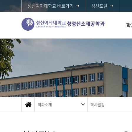
성신여자대학교 바로가기
성신포탈
학
학과소개
학사일정