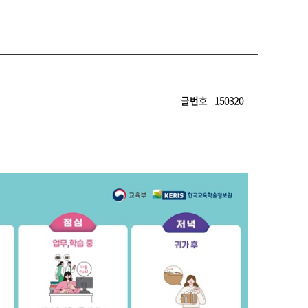
글번호
150320