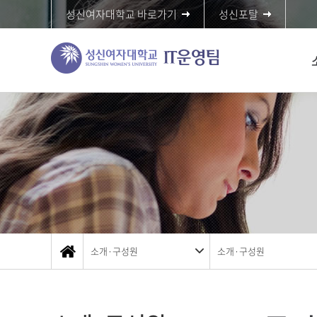
성신여자대학교 바로가기
성신포탈
소개·구성원
소개·구성원