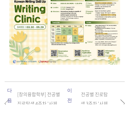
다
이
[창의융합학부] 전공별
전공별 진로탐
음
전
진로탐색 4주차 '사제
색 3주차 '사제
글
글
동행&ap...
동행&ap...