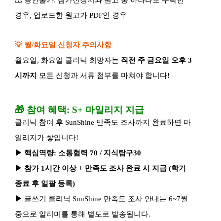
경우
,
업로드한 원고가
PDF
인 경우
💡
월
/
화요일 신청자 주의사항
월요일
,
화요일 클리닉 희망자는
직전 주 금요일 오후
3
시까지
모든 신청과 서류 첨부를 마쳐야 합니다
!
🎁
참여 혜택
: S+
마일리지 지급
클리닉 참여 후
SunShine
만족도 조사까지 완료하면 마
일리지가 쌓입니다
!
▶
핵심역량
:
소통협력
70 /
지식탐구
30
▶
참가
1
시간 이상
+
만족도 조사 완료 시 지급
(
학기
종료 후 일괄 등록
)
▶
글쓰기 클리닉
SunShine
만족도 조사 안내는
6~7
월
중으로 알리미를 통해 별도로 발송됩니다
.