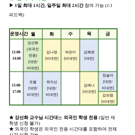
▶
1
일 최대
1
시간
,
일주일 최대
2
시간
참여 가능
(1:1
피드백
)
운영시간
수
목
금
월
화
강선화
(
외국인
12:00-
김나영
박은미
김혜련
전용
)
14:00
[
비대면
]
[
비대면
]
[
대면
]
[
대면
/
비대면
]
정슬아
[
대면
/
조별
최지선
15:00-
김예니
비대면
]
[
대면
/
[
대면
/
17:00
[
비대면
]
비대면
]
비대면
]
김보람
[
비대면
]
★
강선화 교수님 시간대
는
외국인 학생 전용
(
일반 재
학생 신청 불가
)
★
외국인 학생은 외국인 전용 시간대를 포함하여 전체
시간 신청 가능