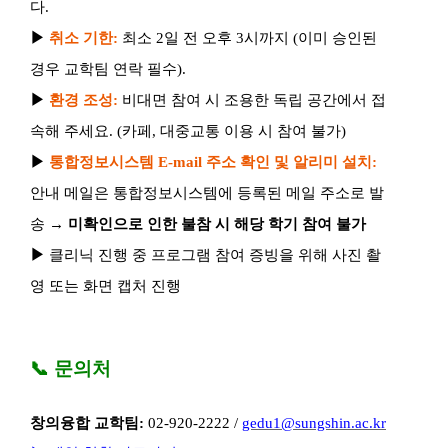
다
.
▶
취소 기한
:
최소
2
일 전 오후
3
시까지
(
이미 승인된
경우 교학팀 연락 필수
).
▶
환경 조성
:
비대면 참여 시 조용한 독립 공간에서 접
속해 주세요
. (
카페
,
대중교통 이용 시 참여 불가
)
▶
통합정보시스템
E-mail
주소 확인 및 알리미 설치
:
안내 메일은 통합정보시스템에 등록된 메일 주소로 발
송
→
미확인으로 인한 불참 시 해당 학기 참여 불가
▶
클리닉 진행 중 프로그램 참여 증빙을 위해 사진 촬
영 또는 화면 캡처 진행
📞
문의처
창의융합 교학팀
:
02-920-2222 /
gedu1@sungshin.ac.kr