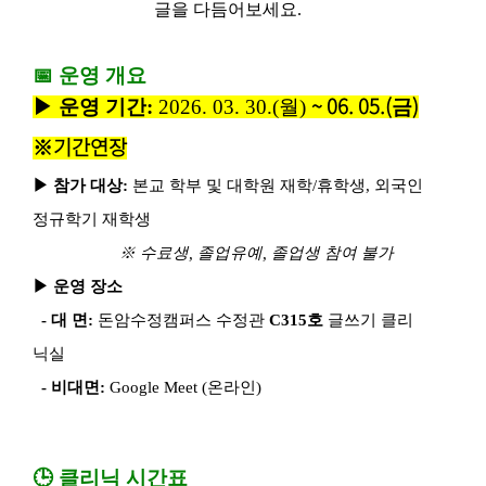
글을 다듬어보세요
.
📅
운영 개요
~ 06. 05.(
)
▶ 운영 기간
:
2026. 03. 30.(
월
)
금
※기간연장
▶
참가 대상
:
본교 학부 및 대학원 재학
/
휴학생
,
외국인
정규학기 재학생
※
수료생
,
졸업유예
,
졸업생 참여 불가
▶
운영 장소
-
대 면
:
돈암수정캠퍼스 수정관
C315
호
글쓰기 클리
닉실
-
비대면
:
Google Meet (
온라인
)
🕒
클리닉 시간표