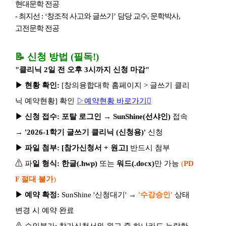
현대문학 전공
-
최지선
: ‘
창조적 사고와 글쓰기
’
담당 교수
,
문학박사
,
고전문학 전공
📝
신청 방법
(
필독
!)
"
클리닉
2
일 전 오후
3
시까지 신청 마감
"
▶
현황 확인
:
[
창의융합대학 홈페이지
>
글쓰기 클리
닉 예약현황
]
확인
▷
예약현황 바로가기

▶
신청 접수
:
포탈 로그인
→
SunShine(
선샤인
)
접속
→
'2026-1
학기 글쓰기 클리닉
(
신청용
)'
신청
▶
파일 첨부
: [
참가신청서
+
원고
]
반드시 첨부
⚠
파
일 형식
:
한글
(.hwp)
또는
워드
(.docx)
만 가능
(
PD
F
절대 불가
)
▶
예약 확정
:
SunShine '
신청대기
'
→
'
수강승인
'
상태
변경 시 예약 완료
⚠
승인불가
:
참가신청서와 원고 중 하나라도 누락한