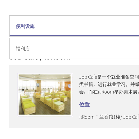
其他
敦岩水晶便利设施
宿舍（兰香苑）
弥阿云庭便利设施
学生会馆S²（S广
便利设施
场）
残疾学生支援中心
诚信健康管理中心
福利店
Job Cafe / π Room
诚信健身中心
Job Cafe是一个就业准备
类书籍，进行就业学习，并
会。而在π Room举办美术展
位置
πRoom：兰香馆1楼/ Job Ca