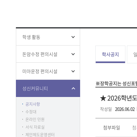
성신 폰트
창의융합
ISO 인증
인권상담
증명 및 
홍보영상
학생생활
전문대학
홍보책자
증명
융합보안
학생증 발
학생 활동
돈암수정 편의시설
학사공지
미아운정 편의시설
클린센터
부패방지
※장학공지는 성신포탈
감사
성신커뮤니티
★ 2026학년
공지사항
작성일
2026.06.02
수정대
온라인 민원
서식 자료실
첨부파일
첨
제안제도운영센터