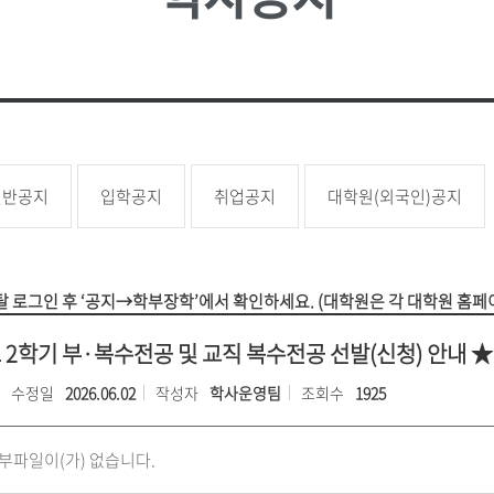
성신 포커스
업무추진
대학
소
언론속의 성신
성신학보
예결산 
학생증 발급
학생교류
상담소
성신 MIRROR
적립금 
원
국내대학 학점교류
성신 SEBS
등록금심
전문대학원
급
규정관리
대학평의
대학자체
일반공지
입학공지
취업공지
대학원(외국인)공지
장애학생지원
기타학
장애학생지원
유실물관
 로그인 후 ‘공지→학부장학’에서 확인하세요. (대학원은 각 대학원 홈페
학생보험
도 2학기 부·복수전공 및 교직 복수전공 선발(신청) 안내 ★
수정일
2026.06.02
작성자
학사운영팀
조회수
1925
부파일이(가) 없습니다.