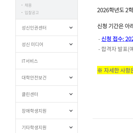
채용
2026학년도 2
입찰공고
신청 기간은 아
성신인권센터
-
신
청 접수: 2026
성신 미디어
- 합격자 발표(예
IT서비스
※ 자세한 사항
대학안전보건
클린센터
장애학생지원
기타학생지원