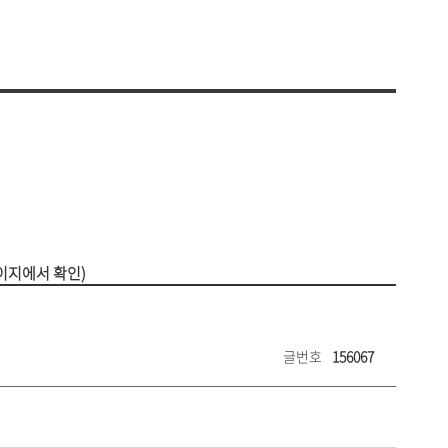
비 사용내역
찾아오시는 길
공고
셔틀버스 안내
안전·보건목표와 경영방침
운용현황
대학안전 관리계획
의위원회
안전보건 관리규정
연구실 안전관리 규정
원회
안전보건 위원회
평가
안전보건관련 법령
연구실안전관리현황
교육시설안전인증
생지원
자주묻는질문(FAQ)
리
이지에서 확인)
글번호
156067