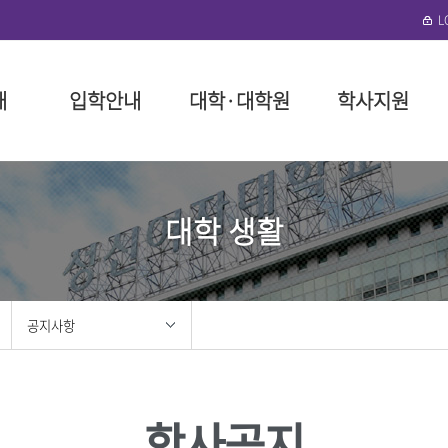
개
입학안내
대학·대학원
학사지원
수정)
협력단
로그램 안내
성신학원
일반대학원
대학(미아운정그린)
학사 행정
뉴스레터
외국인 입학
돈암수정 편의시설
성신비
특수대
일반대
장학 제
연구기
국제학
미아운정
대학 생활
말
예술대학
성신학원 소개
인문융합예술대학
대학요람
구내식당
교육이념
교육대학
장학금 
구내식당
필
대학
정
리
임원 현황
사회과학대학
교육과정
복지편의시설
성신 VISI
융합산업
장학금 
복지편의
위원회
이사회 회의록
자연과학대학
학사제도 안내 동영상
도서관
신입생 
도서관
대학
봉사
정관 및 시행세칙
공과대학
수업
기숙사
재학생 
성신건강
학
지원
법인설치학교
간호대학
다전공
생활관(난향원)
학자금 대
공지사항
학
사 포러스
기부금 모금
생활산업대학
성적
학생회관 S²(S스퀘어)
장학생 
대학
육단(ROTC)
학적
성신건강관리팀
안전관리
학·석사 연계과정
성신휘트니스센터
홍보
성신뉴스
조직도 
졸업
학사공지
성신 이벤트
조직도
교직
센터
성신 미디어
IT서비