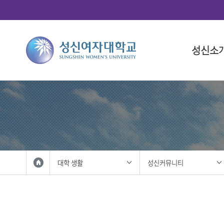
성신소
총장소개
대학
대학(돈암
학사 일정
연구산학
국제화 프
학생 활동
총장 인사
인문융합
대학 일정
총학생회
총장 프로
사회과학
대학원 일
중앙동아
총장실
법과대학
학생복지
자연과학
성신사회
외국인 입
공과대학
학생활동
대학 생활
성신커뮤니티
IT융합대
학생홍보대
생활산업
학생군사교
사범대학
학생활동
상징 및 
미술대학
성신 UI
음악대학
성신인권