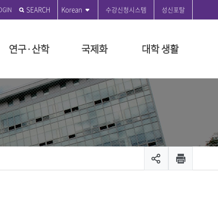
SEARCH
Korean
수강신청시스템
성신포탈
연구·산학
국제화
대학 생활
전
학원
학원
도
관
부
 편의시설
성신발자취
전문대학원
특수대학원
등록금 안내
연구윤리센터
국제교육원
성신커뮤니티
원
지급규정안내
연혁
융합보안전문대학원
교육대학원
등록금 시행세칙 안내
공지사항
ON 2035
대학원
시행세칙안내
시설
설립자 연표
융합산업대학원
등록금 납부안내
수정대
장학
뷰티융합대학원
등록금 반환기준 안내
온라인 민원
장학
관리팀
문화산업예술대학원
교육비 납입증명서 안내
서식 자료실
출 안내
생애복지대학원
등록금 FAQ
제안제도운영센터
모집공고
채용
입찰공고
및 현황
캠퍼스 안내
캠퍼스 맵
스
대학안전보건