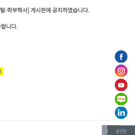
탈
-
학
부
학사] 게시판
에
공지하였습니
다.
바랍니다.
.
성신인