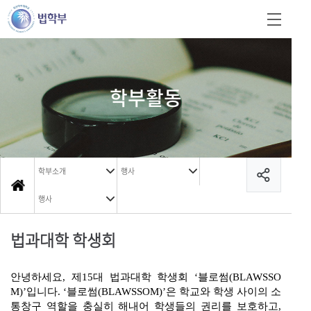
학부활동
학부소개
행사
행사
법과대학 학생회
안녕하세요
,
제
15
대 법과대학 학생회
‘
블로썸
(BLAWSSO
M)’
입니다
. ‘
블로썸
(BLAWSSOM)’
은 학교와 학생 사이의 소
통창구 역할을 충실히 해내어 학생들의 권리를 보호하고
,