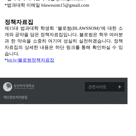
*
법과대학 이메일
blawssom15@gmail.com
정책자료집
제
15
대 법과대학 학생회
‘
블로썸
(BLAWSSOM)’
에 대한 소
개와 공약을 담은 정책자료집입니다
.
블로썸은 학우 여러분
과 한 약속을 소중히 여기며 성실히 실천하겠습니다
.
정책
자료집의 상세한 내용은 하단 링크를 통해 확인하실 수 있
습니다
.
*
bit.ly/
블로썸정책자료집
관련사이트
개인정보처리방침
(02844) 서울특별시 성북구 보문로 34다길 2
제2교학팀 Tel. 02-920-7206(학사), 7137(교
육/행사)
copyright©2017 sungshin women’s university all rights reserved.