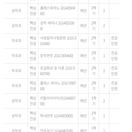
핵심
클래스피아노 2(GA0504
2학
성악과
매년
2
전공
00)
기
핵심
성악 세미나 2(GA05330
2학
성악과
매년
2
전공
0)
기
핵심
서양음악사및문헌 2(GC0
2학
전공
작곡과
매년
3
전공
01000)
기
인정
핵심
2학
전공
작곡과
창작연주 2(GC005400)
매년
1
전공
기
인정
핵심
초급화성 및 이론 2(GC0
2학
전공
작곡과
매년
2
전공
60700)
기
인정
핵심
클래스 피아노 2(GC0907
2학
전공
작곡과
매년
3
전공
00)
기
인정
핵심
이탈리아어딕션(GA0007
1학
성악과
매년
2
전공
00)
기
핵심
1학
성악과
학내연주 1(GA003900)
매년
1
전공
기
핵심
1학
성악과
전공실기 1(GA040100)
매년
1