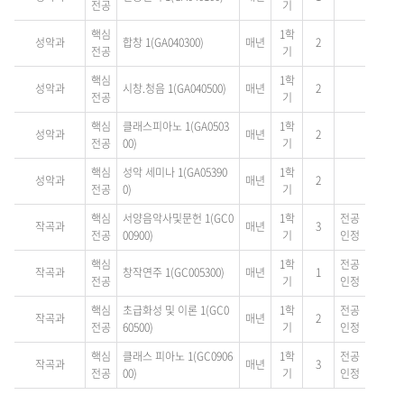
전공
기
핵심
1학
성악과
합창 1(GA040300)
매년
2
전공
기
핵심
1학
성악과
시창.청음 1(GA040500)
매년
2
전공
기
핵심
클래스피아노 1(GA0503
1학
성악과
매년
2
전공
00)
기
핵심
성악 세미나 1(GA05390
1학
성악과
매년
2
전공
0)
기
핵심
서양음악사및문헌 1(GC0
1학
전공
작곡과
매년
3
전공
00900)
기
인정
핵심
1학
전공
작곡과
창작연주 1(GC005300)
매년
1
전공
기
인정
핵심
초급화성 및 이론 1(GC0
1학
전공
작곡과
매년
2
전공
60500)
기
인정
핵심
클래스 피아노 1(GC0906
1학
전공
작곡과
매년
3
전공
00)
기
인정