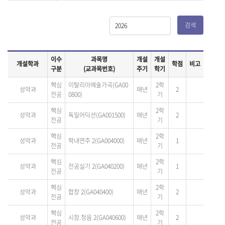
검색
이수
과목명
개설
개설
개설학과
학점
비고
구분
(교과목번호)
주기
학기
핵심
이탈리아예술가곡(GA00
2학
성악과
매년
2
전공
0800)
기
핵심
2학
성악과
독일어딕션(GA001500)
매년
2
전공
기
핵심
2학
성악과
학내연주 2(GA004000)
매년
1
전공
기
핵심
2학
성악과
전공실기 2(GA040200)
매년
1
전공
기
핵심
2학
성악과
합창 2(GA040400)
매년
2
전공
기
핵심
2학
성악과
시창.청음 2(GA040600)
매년
2
전공
기