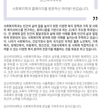
사회복지학과 홈페이지를 방문하신 여러분! 반갑습니다.
사회복지학과는 인간의 삶의 질을 높이기 위한 다양한 복지 정책과 가족 및 사회
의 복지서비스를 연구하는, 휴머니즘을 기반으로 하는 21세기 주도형 학과입니
다. 전 생애에 걸친 인간의 발달과정과 삶에 대한 이해를 통해 인간의 삶과 밀접
하게 연관되어 있는 사회복지학 분야에 대한 이해를 높이는데 주력하고 있습니
다. 나아가 사회복지사, 건강가정사 등의 국가공인 자격은 물론 노인복지, 가족
복지, 장애인복지, 아동복지, 정신건강, 의료사회복지 등 사회에 직접적으로 기
여할 수 있는 다양한 복지 분야의 전문가를 배출하는 것을 목표로 하고 있습니다.
성신여자대학교 사회복지학과는 이론과 실무를 균형있게 연계한 체계적인 교과
과정을 운영하고 있습니다. 본 학과의 교육과정을 이수하면 사회복지사 2급 자격
을 취득할 수 있으며, 사회복지현장실습을 포함한 다양한 실습 중심 교과목을 통
해 졸업과 동시에 현장에서 바로 활동할 수 있는 전문 역량을 갖추도록 지원합니
다. 또한 우리 대학 연구산학협력단에서 위탁운영하고 있는 강북구 가족센터, 금
천구 가족센터를 통해 학생들에게 현장 활동의 기회를 제공하고 있습니다.
성신여자대학교 사회복지학과는 서울특별시 강북구 미아동의 운정그린캠퍼스의
우수한 실습실을 구축하여, 이론 교육의 내실을 다지는 동시에, 보다 체계적이고
충실한 실습 교육이 이루어질 수 있는 교육 인프라를 마련하였습니다. 앞으로도
사회복지 분야를 선도할 전문 인재와 여성리더를 양성하는 학과로 성장하기 위해
최선의 노력을 다하겠습니다.
성신여자대학교 사회복지학과에 관심을 가져주셔서 감사드립니다.