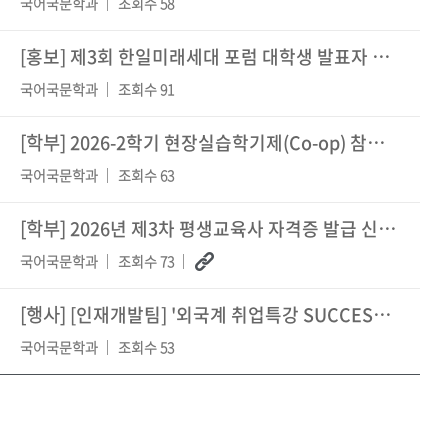
국어국문학과
조회수 58
[홍보] 제3회 한일미래세대 포럼 대학생 발표자 공모
국어국문학과
조회수 91
[학부]
2026-2학기 현장실습학기제(Co-op) 참여학생 모집 안내
국어국문학과
조회수 63
[학부]
2026년 제3차 평생교육사 자격증 발급 신청 안내
국어국문학과
조회수 73
[행사]
[인재개발팀] '외국계 취업특강 SUCCESS Plus+' 비교과 프로그
국어국문학과
조회수 53
1
2
3
4
5
6
7
8
9
10