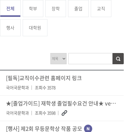
전체
학부
장학
졸업
교직
행사
대학원
[필독]교직이수관련 홈페이지 링크
국어국문학과
조회수 3578
★[졸업가이드] 재학생 졸업필수요건 안내★ ver.260624
국어국문학과
조회수 3598
[행사]
제2회 무등문학상 작품 공모