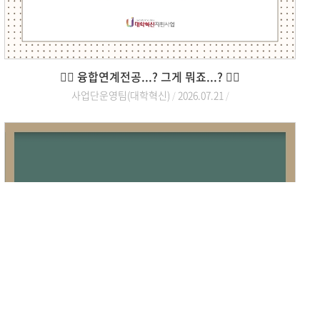
🙋‍♀️ 융합연계전공...? 그게 뭐죠...? 🙋‍♀️
사업단운영팀(대학혁신)
2026.07.21