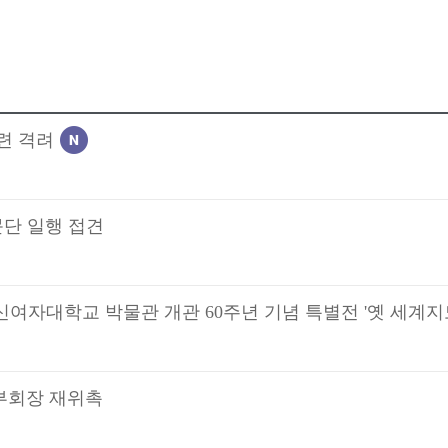
훈련 격려
방문단 일행 접견
년·성신여자대학교 박물관 개관 60주년 기념 특별전 '옛 세계지
 부회장 재위촉