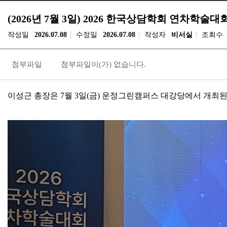
(2026년 7월 3일) 2026 한국상담학회 연차학술대
작성일
2026.07.08
수정일
2026.07.08
작성자
비서실
조회수
첨부파일
첨부파일이(가) 없습니다.
이성근 총장은
7
월
3
일
(
금
)
운정그린캠퍼스 대강당에서 개최