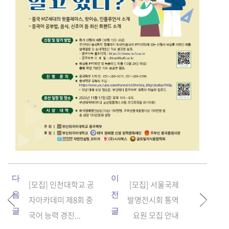
다
이
[모집] 인천대학교 공
[모집] 서울국제
음
전
자아카데미 제8회 중
발명전시회 통역
글
글
국어 능력 경진...
요원 모집 안내