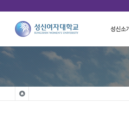
성신소
총장소개
대학
대학(돈암
학사 일정
연구산학
국제화 프
학생 활동
총장 인사
인문융합
대학 일정
총학생회
총장 프로
사회과학
대학원 일
중앙동아
총장실
법과대학
학생복지
자연과학
성신사회
외국인 입
공과대학
학생활동
IT융합대
학생홍보대
생활산업
학생군사교
사범대학
학생활동
상징 및 
미술대학
성신 UI
음악대학
성신인권