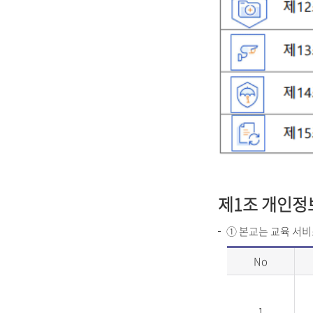
제1조 개인정
① 본교는 교육 서비
No
1