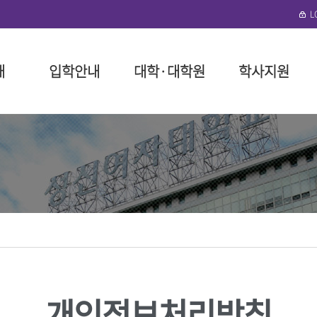
개
입학안내
대학·대학원
학사지원
수정)
협력단
로그램 안내
성신학원
일반대학원
대학(미아운정그린)
학사 행정
뉴스레터
외국인 입학
돈암수정 편의시설
성신비
특수대
일반대
장학 제
연구기
국제학
미아운정
말
예술대학
성신학원 소개
인문융합예술대학
대학요람
구내식당
교육이념
교육대학
장학금 
구내식당
필
대학
정
리
임원 현황
사회과학대학
교육과정
복지편의시설
성신 VISI
융합산업
장학금 
복지편의
위원회
이사회 회의록
자연과학대학
학사제도 안내 동영상
도서관
신입생 
도서관
대학
봉사
정관 및 시행세칙
공과대학
수업
기숙사
재학생 
성신건강
학
지원
법인설치학교
간호대학
다전공
생활관(난향원)
학자금 대
학
사 포러스
기부금 모금
생활산업대학
성적
학생회관 S²(S스퀘어)
장학생 
대학
육단(ROTC)
학적
성신건강관리팀
안전관리
학·석사 연계과정
성신휘트니스센터
홍보
성신뉴스
조직도 
졸업
개인정보처리방침
성신 이벤트
조직도
교직
센터
성신 미디어
IT서비