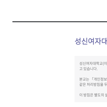
성신 폰트
창의융합
ISO 인증
인권상담
증명 및 
홍보영상
학생생활
전문대학
홍보책자
증명
융합보안
학생증 발
성신여자대
클린센터
부패방지
성신여자대학교(이하
감사
고 있습니다.
본교는 「개인정보 
같은 처리방침을 두
이 방침은 별도의 