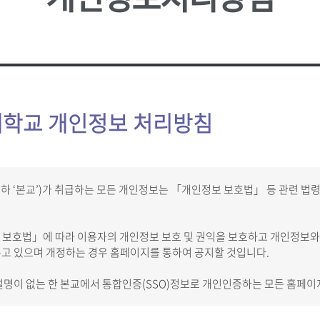
성신 포커스
업무추진
대학
소
언론속의 성신
성신학보
예결산 
학생증 발급
학생교류
상담소
성신 MIRROR
적립금 
원
국내대학 학점교류
성신 SEBS
등록금심
전문대학원
급
규정관리
대학평의
대학자체
학교 개인정보 처리방침
장애학생지원
기타학
장애학생지원
유실물관
 ‘본교’)가 취급하는 모든 개인정보는 「개인정보 보호법」 등 관련 법
학생보험
보호법」에 따라 이용자의 개인정보 보호 및 권익을 보호하고 개인정보와
고 있으며 개정하는 경우 홈페이지를 통하여 공지할 것입니다.
설명이 없는 한 본교에서 통합인증(SSO)정보로 개인인증하는 모든 홈페