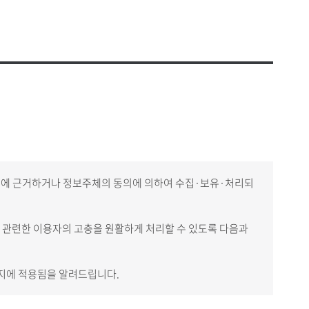
비 사용내역
찾아오시는 길
공고
셔틀버스 안내
안전·보건목표와 경영방침
운용현황
대학안전 관리계획
의위원회
안전보건 관리규정
연구실 안전관리 규정
원회
안전보건 위원회
평가
안전보건관련 법령
연구실안전관리현황
교육시설안전인증
생지원
자주묻는질문(FAQ)
리
령에 근거하거나 정보주체의 동의에 의하여 수집·보유·처리되
 관련한 이용자의 고충을 원활하게 처리할 수 있도록 다음과
이지에 적용됨을 알려드립니다.