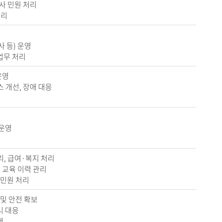
학사 민원 처리
관리
사 등) 운영
업무 처리
운영
스 개선, 장애 대응
 운영
리, 급여·복지 처리
및 교육 이력 관리
 민원 처리
 및 안전 확보
시 대응
제