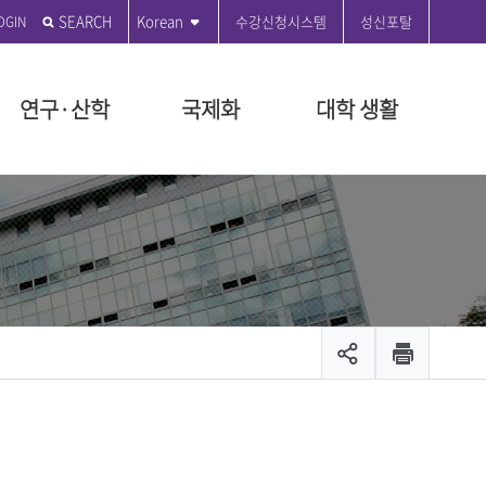
SEARCH
Korean
수강신청시스템
성신포탈
연구·산학
국제화
대학 생활
전
학원
학원
도
관
부
 편의시설
성신발자취
전문대학원
특수대학원
등록금 안내
연구윤리센터
국제교육원
성신커뮤니티
원
지급규정안내
연혁
융합보안전문대학원
교육대학원
등록금 시행세칙 안내
공지사항
ON 2035
대학원
시행세칙안내
시설
설립자 연표
융합산업대학원
등록금 납부안내
수정대
장학
뷰티융합대학원
등록금 반환기준 안내
온라인 민원
장학
관리팀
문화산업예술대학원
교육비 납입증명서 안내
서식 자료실
출 안내
생애복지대학원
등록금 FAQ
제안제도운영센터
모집공고
채용
입찰공고
및 현황
캠퍼스 안내
캠퍼스 맵
스
대학안전보건