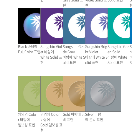
현
Gray Solid 표
Violet Solid 표
Solid
표현
B
현
현
Black 바탕에
S
ungshin Viol
Sungshin
Gen
Sungshin Brig
Sungshin Gre
S
Full Color 표현
et
바탕에
tle Gray
ht Violet
en Solid
h
White Solid 표
바탕에
White
S
바탕에
White S
바탕에
White
현
olid 표현
olid 표현
Solid 표현
S
임의의 Colo
임의
의
Color
Gold 바탕에
금
Silver
바탕
r 바탕에
바탕에
박 표현
에
은박 표현
엠보싱 표현
Gold 엠보싱 표
현