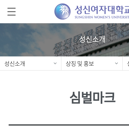
성신소개
성신소개
상징 및 홍보
심벌마크