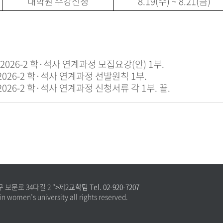
대학원 수강신청
8.19(수) ~ 8.21(금)
. 2026-2 학·석사 연계과정 모집요강(안) 1부
.
26-2 학
·
석사 연계과정 선발원칙 1부.
2026-2 학
·
석사 연계과정 신청서류 각 1부.
끝.
구 보문로 34다길 2
">제2교학팀 Tel. 02-920-7207
n women’s university all rights reserved.