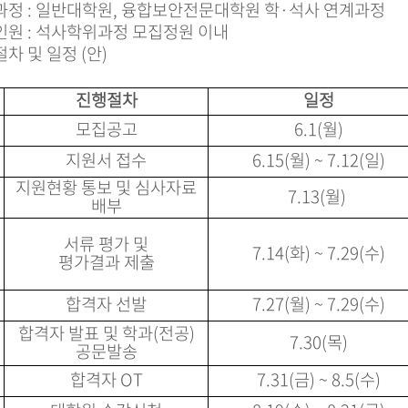
집과정 : 일반대학원, 융합보안전문대학원 학·석사 연계과정
집인원 : 석사학위과정 모집정원 이내
절차 및 일정 (안)
진행절차
일정
모집공고
6.1(월)
지원서 접수
6.15(월) ~ 7.12(일)
지원현황 통보 및 심사자료
7.13(월)
배부
서류 평가 및
7.14(화) ~ 7.29(수)
평가결과 제출
합격자 선발
7.27(월) ~ 7.29(수)
합격자 발표 및 학과(전공)
7.30(목)
공문발송
합격자 OT
7.31(금) ~ 8.5(수)