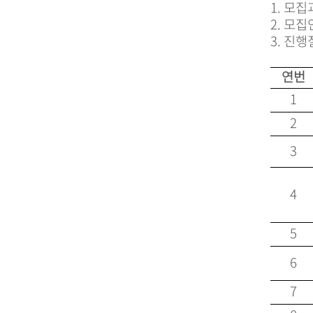
1. 모
2. 모
3. 진행
연번
1
2
3
4
5
6
7