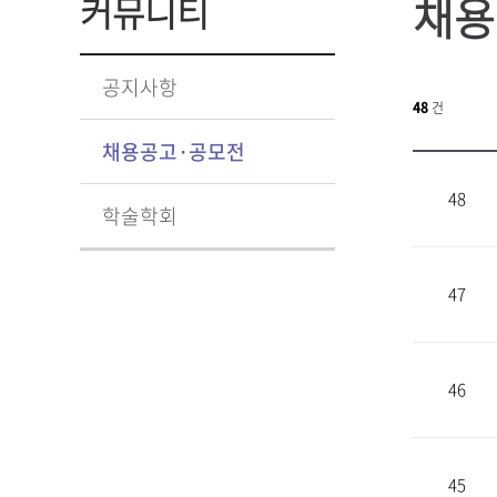
채용
커뮤니티
공지사항
48
건
채용공고·공모전
48
학술학회
47
46
45