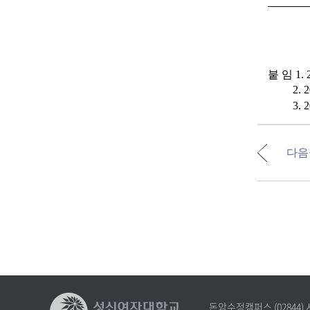
붙 임 1
2. 20
3.
2
다음
돈암수정캠퍼스 (02844)