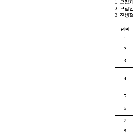
1. 모
2. 모집
3. 진행
연번
1
2
3
4
5
6
7
8