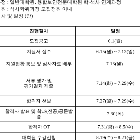
집과정 : 일반대학원, 융합보안전문대학원 학·석사 연계과정
인원 : 석사학위과정 모집정원 이내
절차 및 일정 (안)
진행절차
일정
모집공고
6.1(월)
지원서 접수
6.15(월) ~ 7.12(일)
지원현황 통보 및 심사자료 배부
7.13(월)
서류 평가 및
7.14(화) ~ 7.29(수)
평가결과 제출
합격자 선발
7.27(월) ~ 7.29(수)
합격자 발표 및 학과(전공)공문발
7.30(목)
송
합격자 OT
7.31(금) ~ 8.5(수)
대학원 수강신청
8.19(수) ~ 8.21(금)