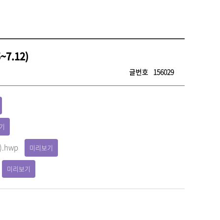
7.12)
글번호
156029
기
.hwp
미리보기
미리보기