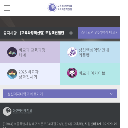
☆비교과 영상(핵심 비교과 교육
공지사항
[교육과정혁신팀] 로컬액션챌린지 : 성북을 바꾸는 아이디어 발굴단
비교과 교육과정
성신핵심역량 안내
체계
리플렛
2025 비교과
비교과 아카이브
성과전시회
성신여자대학교 바로가기
(02844) 서울특별시 성북구 보문로 34다길 2 성신관 6층
교육혁신지원센터 Tel . 02-920-79