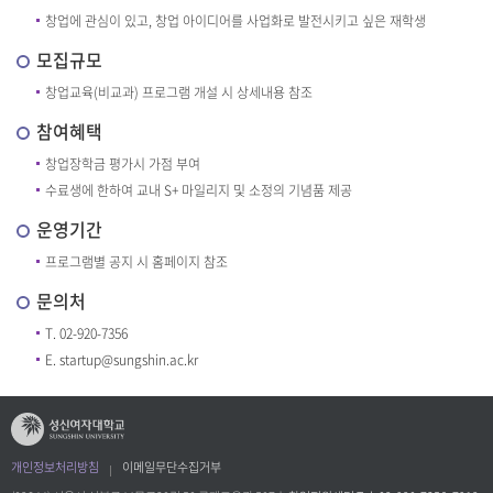
창업에 관심이 있고, 창업 아이디어를 사업화로 발전시키고 싶은 재학생
모집규모
창업교육(비교과) 프로그램 개설 시 상세내용 참조
참여혜택
창업장학금 평가시 가점 부여
수료생에 한하여 교내 S+ 마일리지 및 소정의 기념품 제공
운영기간
프로그램별 공지 시 홈페이지 참조
문의처
T. 02-920-7356
E. startup@sungshin.ac.kr
개인정보처리방침
이메일무단수집거부