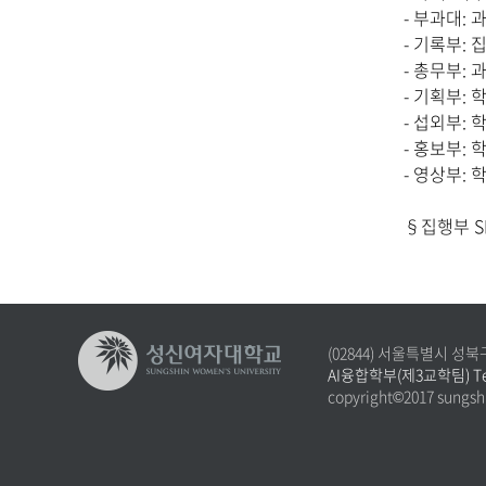
- 부과대
:
과
- 기록부
:
집
- 총무부
:
과
- 기획부
:
학
- 섭외부
:
학
- 홍보부
:
학
- 영상부
:
학
§
집행부
S
(02844) 서울특별시 성
AI융합학부(제3교학팀) Tel.02
copyright©2017 sungshi