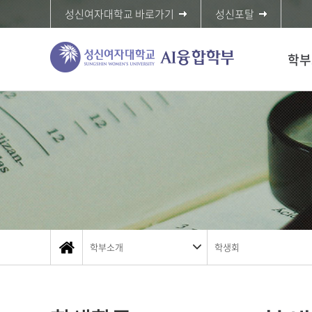
성신여자대학교 바로가기
성신포탈
학부
학부소개
학생회