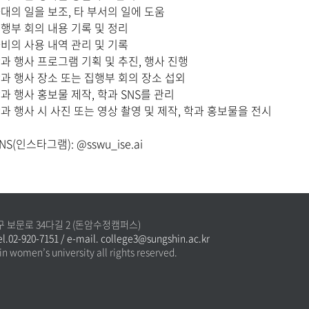
대의 일을 보조
,
타 부서의 일에 도움
행부 회의 내용 기록 및 정리
비의 사용 내역 관리 및 기록
과 행사 프로그램 기획 및 추진
,
행사 진행
과 행사 장소 또는 집행부 회의 장소 섭외
과 행사 홍보물 제작
,
학과
SNS
를 관리
과 행사 시 사진 또는 영상 촬영 및 제작
,
학과 홍보물을 전시
NS(
인스타그램
): @sswu_ise.ai
북구 보문로 34다길 2 (돈암수정캠퍼스)
-920-7151 / e-mail. college3@sungshin.ac.kr
n women’s university all rights reserved.