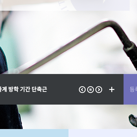
등
학 학과(부) 상해보험