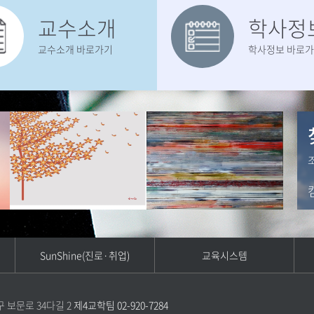
교수소개
학사정
교수소개 바로가기
학사정보 바로
SunShine(진로·취업)
교육시스템
구 보문로 34다길 2
제4교학팀 02-920-7284