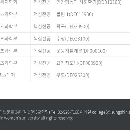
복지학과
핵심전공
인간행동과 사회환경(DD010200)
츠과학부
핵심전공
볼링 1(DE012900)
츠과학부
핵심전공
탁구(DE020900)
츠과학부
핵심전공
수영(DE023100)
츠과학부
핵심전공
운동재활개론(DF000100)
츠과학부
핵심전공
요가지도법(DF000900)
포츠레저
핵심전공
무도(DE026200)
구 보문로 34다길 2
(제3교학팀) Tel.02-920-7166 이메일 college3@sungshin.a
n women’s university all rights reserved.