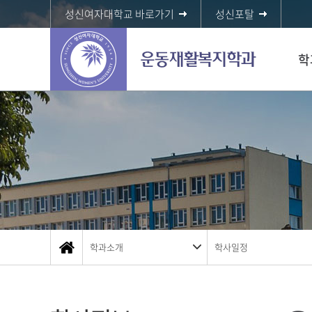
성신여자대학교 바로가기
성신포탈
학
학과소개
학사일정