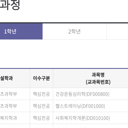
과정
1학년
2학년
과목명
설학과
이수구분
(교과목번호)
츠과학부
핵심전공
건강운동심리학(DF000800)
츠과학부
핵심전공
헬스트레이닝(DF001000)
복지학과
핵심전공
사회복지학개론(DD010100)