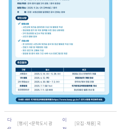
다
이
[행사] <문학도시 광
[모집·채용] 국
음
전