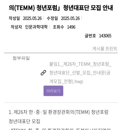
의(TEMM) 청년포럼」청년대표단 모집 안내
작성일
2025.05.26
수정일
2025.05.26
작성자
인문과학대학
조회수
1496
글번호
143065
게시물 프린트
첨부파일
붙임1._제26차_TEMM_청년포럼_
청년대표단_선발_모집_안내문(공
개모집_전형).hwp
미리보기
1. 제26차 한
·중
·일
환경장관회의
(TEMM) 청년포럼
청년대표단 모집