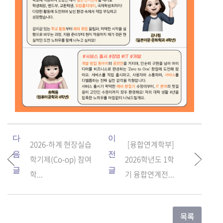
다
이
2026-하계 현장실습
[융합연계학부]
음
전
학기제(Co-op) 참여
2026학년도 1학
글
글
학...
기 융합연계전...