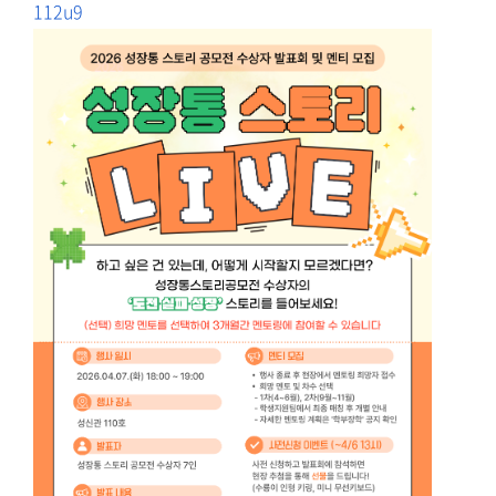
112u9